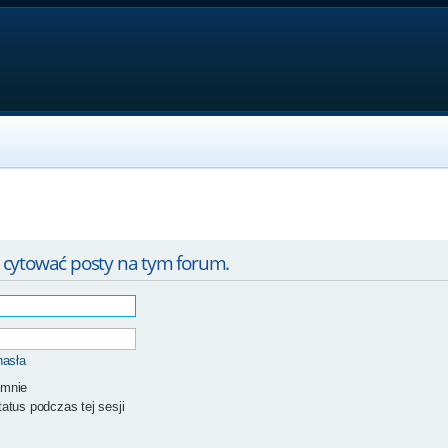
 cytować posty na tym forum.
hasła
 mnie
atus podczas tej sesji