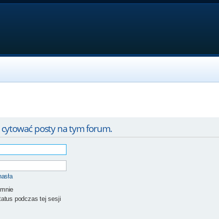
 cytować posty na tym forum.
hasła
 mnie
atus podczas tej sesji