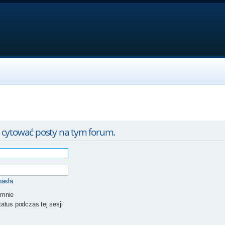
 cytować posty na tym forum.
hasła
 mnie
atus podczas tej sesji