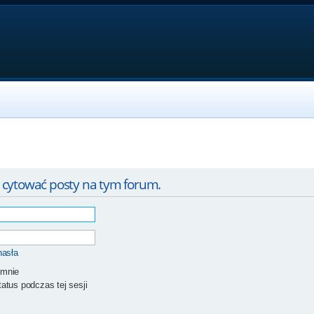
 cytować posty na tym forum.
hasła
 mnie
atus podczas tej sesji