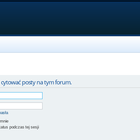
 cytować posty na tym forum.
hasła
 mnie
atus podczas tej sesji