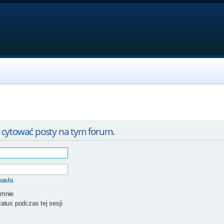
 cytować posty na tym forum.
hasła
 mnie
atus podczas tej sesji