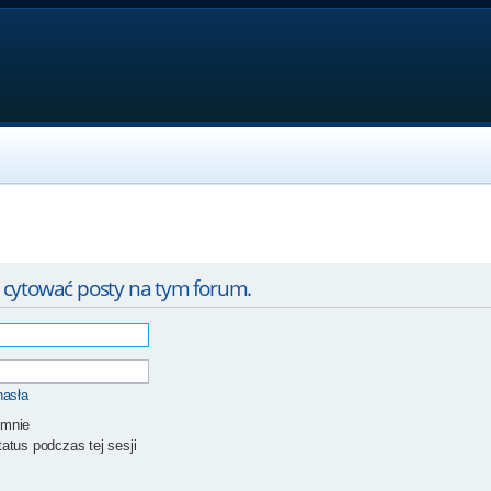
 cytować posty na tym forum.
hasła
 mnie
atus podczas tej sesji