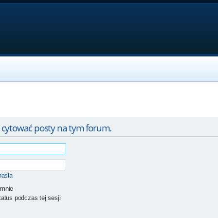
 cytować posty na tym forum.
hasła
 mnie
atus podczas tej sesji