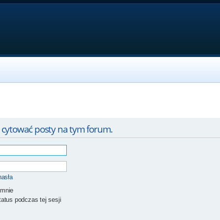
 cytować posty na tym forum.
hasła
 mnie
atus podczas tej sesji