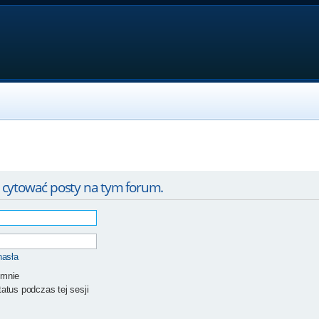
 cytować posty na tym forum.
hasła
 mnie
atus podczas tej sesji