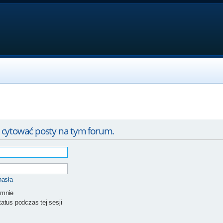
 cytować posty na tym forum.
hasła
 mnie
atus podczas tej sesji