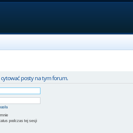
 cytować posty na tym forum.
hasła
 mnie
atus podczas tej sesji