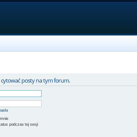
 cytować posty na tym forum.
hasła
 mnie
atus podczas tej sesji