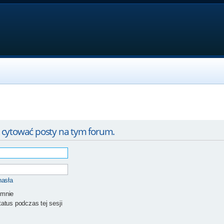
 cytować posty na tym forum.
hasła
 mnie
atus podczas tej sesji