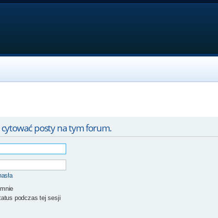
 cytować posty na tym forum.
hasła
 mnie
atus podczas tej sesji