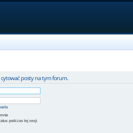
 cytować posty na tym forum.
hasła
 mnie
atus podczas tej sesji