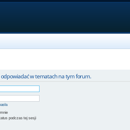
ą odpowiadać w tematach na tym forum.
hasła
 mnie
atus podczas tej sesji