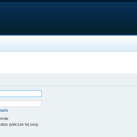
hasła
 mnie
atus podczas tej sesji