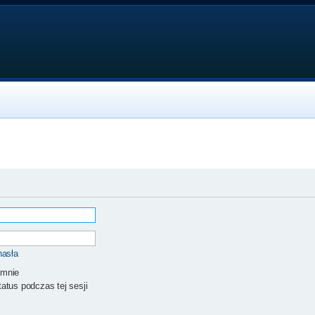
hasła
 mnie
atus podczas tej sesji