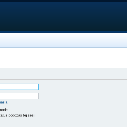
hasła
 mnie
atus podczas tej sesji