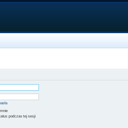
hasła
 mnie
atus podczas tej sesji