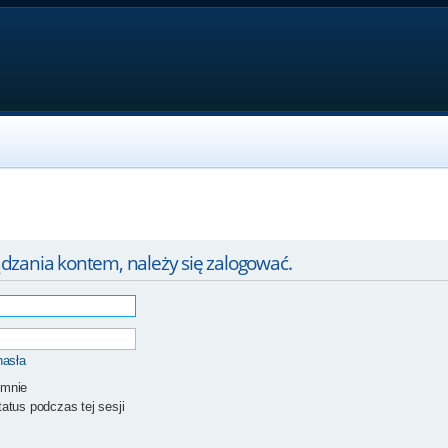
dzania kontem, należy się zalogować.
hasła
 mnie
atus podczas tej sesji