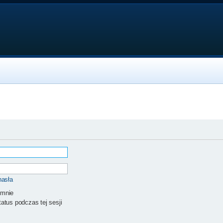
hasła
 mnie
atus podczas tej sesji