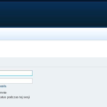
hasła
 mnie
atus podczas tej sesji