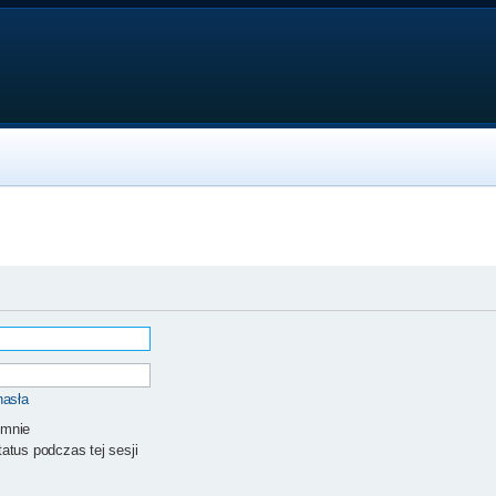
hasła
 mnie
atus podczas tej sesji