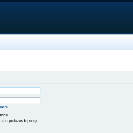
hasła
 mnie
atus podczas tej sesji