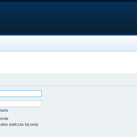
hasła
 mnie
atus podczas tej sesji