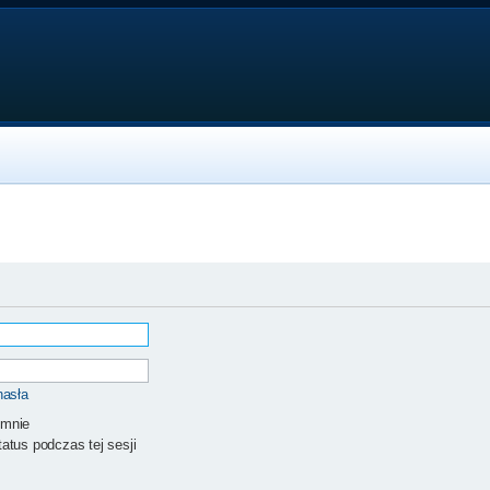
hasła
 mnie
atus podczas tej sesji