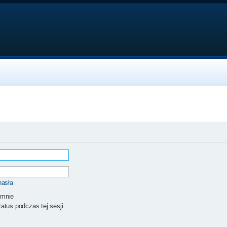
hasła
 mnie
atus podczas tej sesji