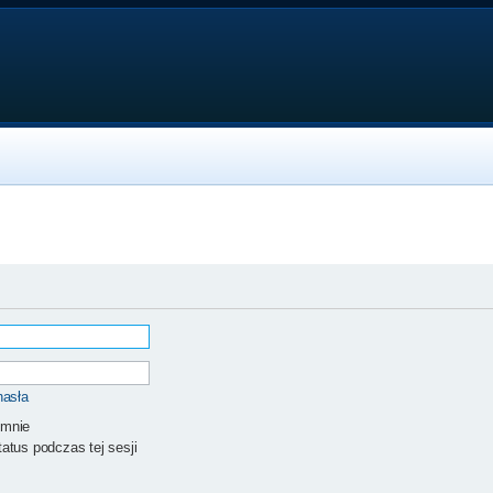
hasła
 mnie
atus podczas tej sesji