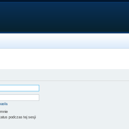
hasła
 mnie
atus podczas tej sesji