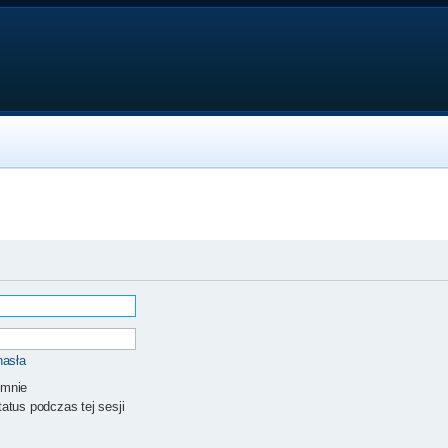
hasła
 mnie
atus podczas tej sesji