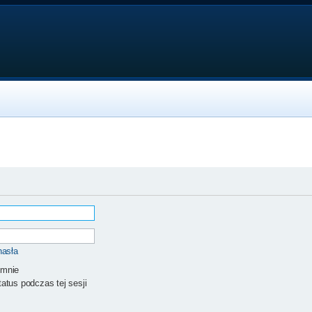
hasła
 mnie
atus podczas tej sesji