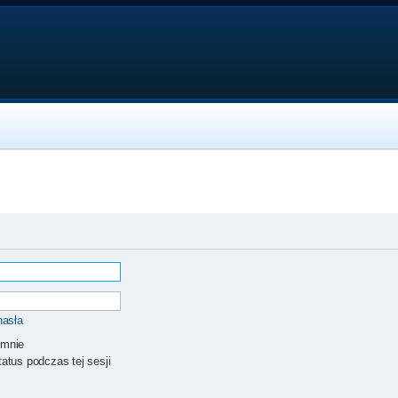
hasła
 mnie
atus podczas tej sesji