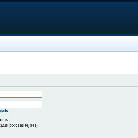
hasła
 mnie
atus podczas tej sesji