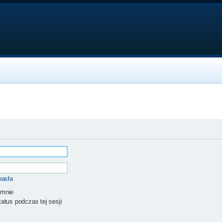
hasła
 mnie
atus podczas tej sesji