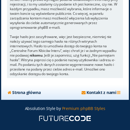
rejestracji, i to my ustalamy czy podanie ich jest konieczne, czy nie. W
każdym przypadku, masz możliwość wybrania, które informacje o
twoim koncie są wyświetlane publicznie. Co więcej, w panelu
zarządzania kontem masz możliwość włączenia lub wyłączenia
wysyłania do ciebie automatycznie generowanych przez
oprogramowanie phpBB e-maili.
Twoje hasło jest zaszyfrowane, więc jest bezpieczne, niemniej nie
należy używać tego samego hasła na różnych witrynach
internetowych. Hasło to umożliwia dostęp do twojego konta na
„Centralne Forum Kibiców Interu”, więc chroń je i w żadnym wypadku
nie podawaj
nikomu
. Jeśli je zapomnisz, użyj funkcji „Nie pamiętam
hasła”. Witryna poprosi cię o podanie nazwy użytkownika i adresu e-
mail. Po podaniu tych danych zostanie wygenerowane nowe hasło i
przesłane na podany przez ciebie adres e-mail. Umożliwi ono
odzyskanie dostępu do twojego konta.
Strona główna
Kontakt z nami
Absolution Style by
Premium phpBB Styles