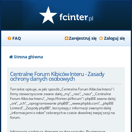
FAQ
Zarejestruj się
Zaloguj się
Strona główna
Centralne Forum Kibiców Interu - Zasady
ochrony danych osobowych
Ten tekst opisuje, w jaki sposób „Centralne Forum Kibiców Interu” i
firmy stowarzyszone zwane dalej „my”, „nas”, „nasz”, „Centralne
Forum Kibiców Interu”, „http://fcinter.pl/forum” i phpBB zwane dalej
„oni”, „ich”, „oprogramowanie phpBB”, „www.phpbb.com”, „phpBB
Limited”, „Zespoły phpBB”, korzystają z informacji zwanymi dalej
„informacjami o tobie” zebranych w czasie dowolnej twojej sesji na
forum.
Informacje o tobie są zbierane na dwa sposoby. Po pierwsze,