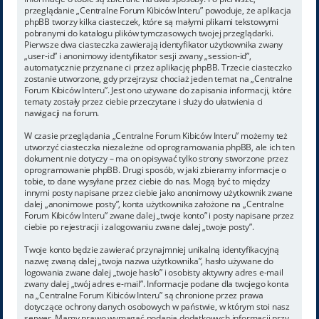
przeglądanie „Centralne Forum Kibiców Interu” powoduje, że aplikacja
phpBB tworzy kilka ciasteczek, które są małymi plikami tekstowymi
pobranymi do katalogu plików tymczasowych twojej przeglądarki.
Pierwsze dwa ciasteczka zawierają identyfikator użytkownika zwany
„user-id” i anonimowy identyfikator sesji zwany „session-id”,
automatycznie przyznane ci przez aplikację phpBB. Trzecie ciasteczko
zostanie utworzone, gdy przejrzysz chociaż jeden temat na „Centralne
Forum Kibiców Interu”. Jest ono używane do zapisania informacji, które
tematy zostały przez ciebie przeczytane i służy do ułatwienia ci
nawigacji na forum.
W czasie przeglądania „Centralne Forum Kibiców Interu” możemy też
utworzyć ciasteczka niezależne od oprogramowania phpBB, ale ich ten
dokument nie dotyczy – ma on opisywać tylko strony stworzone przez
oprogramowanie phpBB. Drugi sposób, w jaki zbieramy informacje o
tobie, to dane wysyłane przez ciebie do nas. Mogą być to między
innymi posty napisane przez ciebie jako anonimowy użytkownik zwane
dalej „anonimowe posty”, konta użytkownika założone na „Centralne
Forum Kibiców Interu” zwane dalej „twoje konto” i posty napisane przez
ciebie po rejestracji i zalogowaniu zwane dalej „twoje posty”.
Twoje konto będzie zawierać przynajmniej unikalną identyfikacyjną
nazwę zwaną dalej „twoja nazwa użytkownika”, hasło używane do
logowania zwane dalej „twoje hasło” i osobisty aktywny adres e-mail
zwany dalej „twój adres e-mail”. Informacje podane dla twojego konta
na „Centralne Forum Kibiców Interu” są chronione przez prawa
dotyczące ochrony danych osobowych w państwie, w którym stoi nasz
serwer. Mamy prawo wymagać podania dodatkowych informacji przy