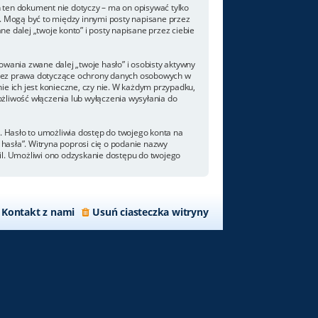
 ten dokument nie dotyczy – ma on opisywać tylko
. Mogą być to między innymi posty napisane przez
 dalej „twoje konto” i posty napisane przez ciebie
wania zwane dalej „twoje hasło” i osobisty aktywny
 przez prawa dotyczące ochrony danych osobowych w
e ich jest konieczne, czy nie. W każdym przypadku,
żliwość włączenia lub wyłączenia wysyłania do
. Hasło to umożliwia dostęp do twojego konta na
m hasła”. Witryna poprosi cię o podanie nazwy
il. Umożliwi ono odzyskanie dostępu do twojego
Kontakt z nami
Usuń ciasteczka witryny