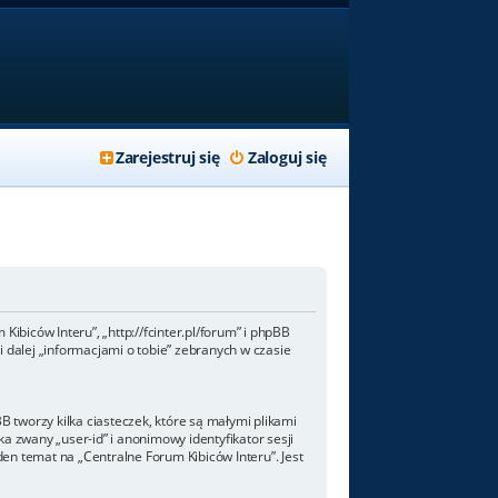
Zarejestruj się
Zaloguj się
Kibiców Interu”, „http://fcinter.pl/forum” i phpBB
 dalej „informacjami o tobie” zebranych w czasie
 tworzy kilka ciasteczek, które są małymi plikami
a zwany „user-id” i anonimowy identyfikator sesji
den temat na „Centralne Forum Kibiców Interu”. Jest