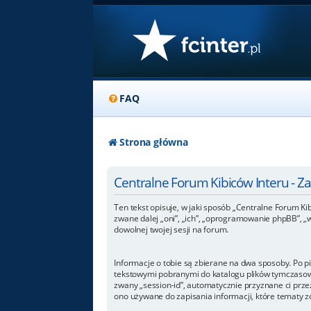
FAQ
Strona główna
Centralne Forum Kibiców Interu - 
Ten tekst opisuje, w jaki sposób „Centralne Forum Kib
zwane dalej „oni”, „ich”, „oprogramowanie phpBB”, „
dowolnej twojej sesji na forum.
Informacje o tobie są zbierane na dwa sposoby. Po p
tekstowymi pobranymi do katalogu plików tymczasowyc
zwany „session-id”, automatycznie przyznane ci przez
ono używane do zapisania informacji, które tematy zos