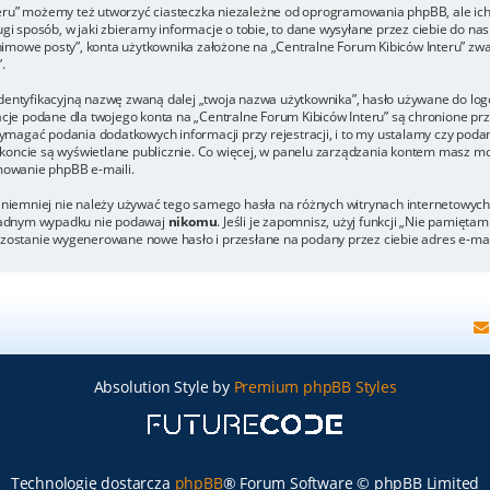
eru” możemy też utworzyć ciasteczka niezależne od oprogramowania phpBB, ale ich
 sposób, w jaki zbieramy informacje o tobie, to dane wysyłane przez ciebie do nas
mowe posty”, konta użytkownika założone na „Centralne Forum Kibiców Interu” zwane
.
dentyfikacyjną nazwę zwaną dalej „twoja nazwa użytkownika”, hasło używane do logo
rmacje podane dla twojego konta na „Centralne Forum Kibiców Interu” są chronione
agać podania dodatkowych informacji przy rejestracji, i to my ustalamy czy podani
koncie są wyświetlane publicznie. Co więcej, w panelu zarządzania kontem masz mo
owanie phpBB e-maili.
, niemniej nie należy używać tego samego hasła na różnych witrynach internetowych
w żadnym wypadku nie podawaj
nikomu
. Jeśli je zapomnisz, użyj funkcji „Nie pamięta
h zostanie wygenerowane nowe hasło i przesłane na podany przez ciebie adres e-ma
Absolution Style by
Premium phpBB Styles
Technologię dostarcza
phpBB
® Forum Software © phpBB Limited