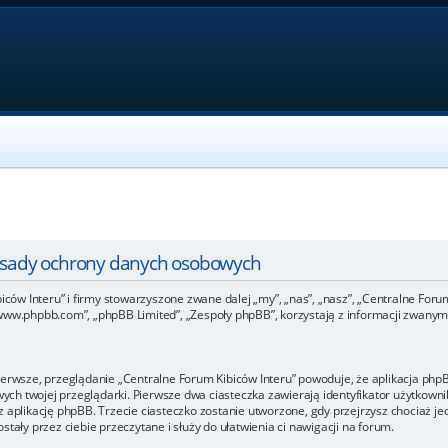
Zasady ochrony danych osobowych
iców Interu” i firmy stowarzyszone zwane dalej „my”, „nas”, „nasz”, „Centralne Forum 
www.phpbb.com”, „phpBB Limited”, „Zespoły phpBB”, korzystają z informacji zwanymi
ierwsze, przeglądanie „Centralne Forum Kibiców Interu” powoduje, że aplikacja phpBB
h twojej przeglądarki. Pierwsze dwa ciasteczka zawierają identyfikator użytkownik
 aplikację phpBB. Trzecie ciasteczko zostanie utworzone, gdy przejrzysz chociaż je
tały przez ciebie przeczytane i służy do ułatwienia ci nawigacji na forum.