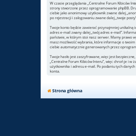
W czasie przeglądania „Centralne Forum Kibiców Int
strony stworzone przez oprogramowanie phpBB. Drugi
ciebie jako anonimowy użytkownik zwane dalej „anoni
po rejestracji i zalogowaniu zwane dalej „twoje posty”
Twoje konto będzie zawierać przynajmniej unikalną i
adres e-mail zwany dalej „twój adres e-mail”. Info
państwie, w którym stoi nasz serwer. Mamy prawo wym
masz możliwość wybrania, które informacje o twoim 
ciebie automatycznie generowanych przez oprogram
Twoje hasło jest zaszyfrowane, więc jest bezpieczne
„Centralne Forum Kibiców Interu”, więc chroń je i 
użytkownika i adresu e-mail. Po podaniu tych danyc
konta.
Strona główna