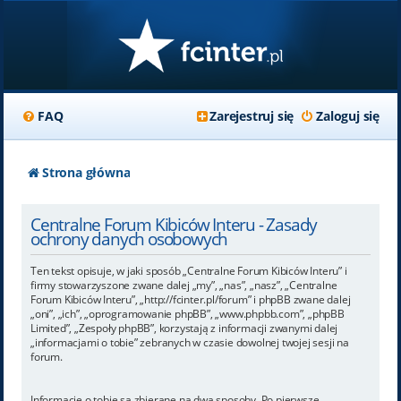
FAQ
Zarejestruj się
Zaloguj się
Strona główna
Centralne Forum Kibiców Interu - Zasady
ochrony danych osobowych
Ten tekst opisuje, w jaki sposób „Centralne Forum Kibiców Interu” i
firmy stowarzyszone zwane dalej „my”, „nas”, „nasz”, „Centralne
Forum Kibiców Interu”, „http://fcinter.pl/forum” i phpBB zwane dalej
„oni”, „ich”, „oprogramowanie phpBB”, „www.phpbb.com”, „phpBB
Limited”, „Zespoły phpBB”, korzystają z informacji zwanymi dalej
„informacjami o tobie” zebranych w czasie dowolnej twojej sesji na
forum.
Informacje o tobie są zbierane na dwa sposoby. Po pierwsze,