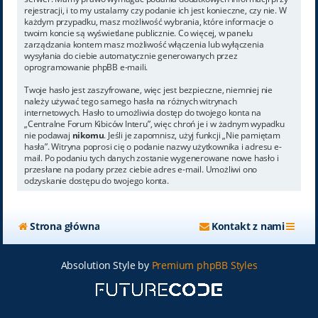
rejestracji, i to my ustalamy czy podanie ich jest konieczne, czy nie. W
każdym przypadku, masz możliwość wybrania, które informacje o
twoim koncie są wyświetlane publicznie. Co więcej, w panelu
zarządzania kontem masz możliwość włączenia lub wyłączenia
wysyłania do ciebie automatycznie generowanych przez
oprogramowanie phpBB e-maili.
Twoje hasło jest zaszyfrowane, więc jest bezpieczne, niemniej nie
należy używać tego samego hasła na różnych witrynach
internetowych. Hasło to umożliwia dostęp do twojego konta na
„Centralne Forum Kibiców Interu”, więc chroń je i w żadnym wypadku
nie podawaj
nikomu
. Jeśli je zapomnisz, użyj funkcji „Nie pamiętam
hasła”. Witryna poprosi cię o podanie nazwy użytkownika i adresu e-
mail. Po podaniu tych danych zostanie wygenerowane nowe hasło i
przesłane na podany przez ciebie adres e-mail. Umożliwi ono
odzyskanie dostępu do twojego konta.
Strona główna
Kontakt z nami
Absolution Style by
Premium phpBB Styles