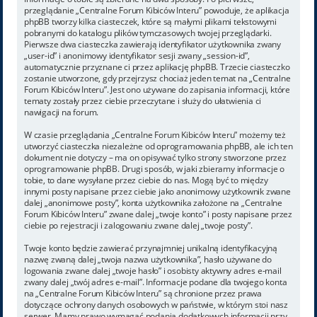
przeglądanie „Centralne Forum Kibiców Interu” powoduje, że aplikacja
phpBB tworzy kilka ciasteczek, które są małymi plikami tekstowymi
pobranymi do katalogu plików tymczasowych twojej przeglądarki.
Pierwsze dwa ciasteczka zawierają identyfikator użytkownika zwany
„user-id” i anonimowy identyfikator sesji zwany „session-id”,
automatycznie przyznane ci przez aplikację phpBB. Trzecie ciasteczko
zostanie utworzone, gdy przejrzysz chociaż jeden temat na „Centralne
Forum Kibiców Interu”. Jest ono używane do zapisania informacji, które
tematy zostały przez ciebie przeczytane i służy do ułatwienia ci
nawigacji na forum.
W czasie przeglądania „Centralne Forum Kibiców Interu” możemy też
utworzyć ciasteczka niezależne od oprogramowania phpBB, ale ich ten
dokument nie dotyczy – ma on opisywać tylko strony stworzone przez
oprogramowanie phpBB. Drugi sposób, w jaki zbieramy informacje o
tobie, to dane wysyłane przez ciebie do nas. Mogą być to między
innymi posty napisane przez ciebie jako anonimowy użytkownik zwane
dalej „anonimowe posty”, konta użytkownika założone na „Centralne
Forum Kibiców Interu” zwane dalej „twoje konto” i posty napisane przez
ciebie po rejestracji i zalogowaniu zwane dalej „twoje posty”.
Twoje konto będzie zawierać przynajmniej unikalną identyfikacyjną
nazwę zwaną dalej „twoja nazwa użytkownika”, hasło używane do
logowania zwane dalej „twoje hasło” i osobisty aktywny adres e-mail
zwany dalej „twój adres e-mail”. Informacje podane dla twojego konta
na „Centralne Forum Kibiców Interu” są chronione przez prawa
dotyczące ochrony danych osobowych w państwie, w którym stoi nasz
serwer. Mamy prawo wymagać podania dodatkowych informacji przy