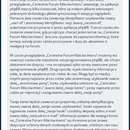
przeglądanie „Centralne Forum Kibiców Interu” powoduje, że aplikacja
phpBB tworzy kilka ciasteczek, które są małymi plikami tekstowymi
pobranymi do katalogu plików tymczasowych twojej przeglądarki.
Pierwsze dwa ciasteczka zawierają identyfikator użytkownika zwany
„user-id” i anonimowy identyfikator sesji zwany „session-id”,
automatycznie przyznane ci przez aplikację phpBB. Trzecie ciasteczko
zostanie utworzone, gdy przejrzysz chociaż jeden temat na „Centralne
Forum Kibiców Interu”. Jest ono używane do zapisania informacji, które
tematy zostały przez ciebie przeczytane i służy do ułatwienia ci
nawigacji na forum.
W czasie przeglądania „Centralne Forum Kibiców Interu” możemy też
utworzyć ciasteczka niezależne od oprogramowania phpBB, ale ich ten
dokument nie dotyczy – ma on opisywać tylko strony stworzone przez
oprogramowanie phpBB. Drugi sposób, w jaki zbieramy informacje o
tobie, to dane wysyłane przez ciebie do nas. Mogą być to między
innymi posty napisane przez ciebie jako anonimowy użytkownik zwane
dalej „anonimowe posty”, konta użytkownika założone na „Centralne
Forum Kibiców Interu” zwane dalej „twoje konto” i posty napisane przez
ciebie po rejestracji i zalogowaniu zwane dalej „twoje posty”.
Twoje konto będzie zawierać przynajmniej unikalną identyfikacyjną
nazwę zwaną dalej „twoja nazwa użytkownika”, hasło używane do
logowania zwane dalej „twoje hasło” i osobisty aktywny adres e-mail
zwany dalej „twój adres e-mail”. Informacje podane dla twojego konta
na „Centralne Forum Kibiców Interu” są chronione przez prawa
dotyczące ochrony danych osobowych w państwie, w którym stoi nasz
serwer. Mamy prawo wymagać podania dodatkowych informacji przy