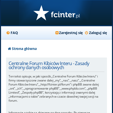
FAQ
Zarejestruj się
Zaloguj się
Strona główna
Centralne Forum Kibiców Interu - Zasady
ochrony danych osobowych
Ten tekst opisuje, w jaki sposób „Centralne Forum Kibiców Interu” i
firmy stowarzyszone zwane dalej „my”, „nas”, „nasz”, „Centralne
Forum Kibiców Interu”, „http://fcinter.pl/forum” i phpBB zwane dalej
„oni”, „ich”, „oprogramowanie phpBB”, „www.phpbb.com”, „phpBB
Limited”, „Zespoły phpBB”, korzystają z informacji zwanymi dalej
„informacjami o tobie” zebranych w czasie dowolnej twojej sesji na
forum.
Informacje o tobie są zbierane na dwa sposoby. Po pierwsze,