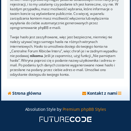
rejestracji, i to my ustalamy czy podanie ich jest konieczne, czy nie. W
każdym przypadku, masz możliwość wybrania, które informacje o
twoim koncie są wyświetlane publicznie. Co więcej, w panelu
zarządzania kontem masz możliwość włączenia lub wyłączenia
wysyłania do ciebie automatycznie generowanych przez
oprogramowanie phpBB e-maili.
Twoje hasło jest zaszyfrowane, więc jest bezpieczne, niemniej nie
należy używać tego samego hasła na różnych witrynach
internetowych. Hasło to umożliwia dostęp do twojego konta na
„Centralne Forum Kibiców Interu”, więc chroń je i w żadnym wypadku
nie podawaj
nikomu
. Jeśli je zapomnisz, użyj funkcji „Nie pamiętam
hasła”. Witryna poprosi cię o podanie nazwy użytkownika i adresu e-
mail. Po podaniu tych danych zostanie wygenerowane nowe hasło i
przesłane na podany przez ciebie adres e-mail. Umożliwi ono
odzyskanie dostępu do twojego konta.
Strona główna
Kontakt z nami
Absolution Style by
Premium phpBB Styles