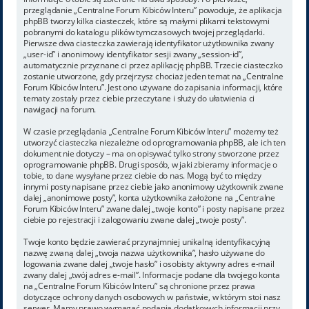
przeglądanie „Centralne Forum Kibiców Interu” powoduje, że aplikacja
phpBB tworzy kilka ciasteczek, które są małymi plikami tekstowymi
pobranymi do katalogu plików tymczasowych twojej przeglądarki.
Pierwsze dwa ciasteczka zawierają identyfikator użytkownika zwany
„user-id” i anonimowy identyfikator sesji zwany „session-id”,
automatycznie przyznane ci przez aplikację phpBB. Trzecie ciasteczko
zostanie utworzone, gdy przejrzysz chociaż jeden temat na „Centralne
Forum Kibiców Interu”. Jest ono używane do zapisania informacji, które
tematy zostały przez ciebie przeczytane i służy do ułatwienia ci
nawigacji na forum.
W czasie przeglądania „Centralne Forum Kibiców Interu” możemy też
utworzyć ciasteczka niezależne od oprogramowania phpBB, ale ich ten
dokument nie dotyczy – ma on opisywać tylko strony stworzone przez
oprogramowanie phpBB. Drugi sposób, w jaki zbieramy informacje o
tobie, to dane wysyłane przez ciebie do nas. Mogą być to między
innymi posty napisane przez ciebie jako anonimowy użytkownik zwane
dalej „anonimowe posty”, konta użytkownika założone na „Centralne
Forum Kibiców Interu” zwane dalej „twoje konto” i posty napisane przez
ciebie po rejestracji i zalogowaniu zwane dalej „twoje posty”.
Twoje konto będzie zawierać przynajmniej unikalną identyfikacyjną
nazwę zwaną dalej „twoja nazwa użytkownika”, hasło używane do
logowania zwane dalej „twoje hasło” i osobisty aktywny adres e-mail
zwany dalej „twój adres e-mail”. Informacje podane dla twojego konta
na „Centralne Forum Kibiców Interu” są chronione przez prawa
dotyczące ochrony danych osobowych w państwie, w którym stoi nasz
serwer. Mamy prawo wymagać podania dodatkowych informacji przy