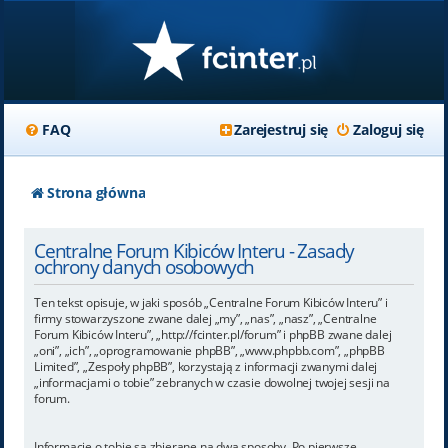
FAQ
Zarejestruj się
Zaloguj się
Strona główna
Centralne Forum Kibiców Interu - Zasady
ochrony danych osobowych
Ten tekst opisuje, w jaki sposób „Centralne Forum Kibiców Interu” i
firmy stowarzyszone zwane dalej „my”, „nas”, „nasz”, „Centralne
Forum Kibiców Interu”, „http://fcinter.pl/forum” i phpBB zwane dalej
„oni”, „ich”, „oprogramowanie phpBB”, „www.phpbb.com”, „phpBB
Limited”, „Zespoły phpBB”, korzystają z informacji zwanymi dalej
„informacjami o tobie” zebranych w czasie dowolnej twojej sesji na
forum.
Informacje o tobie są zbierane na dwa sposoby. Po pierwsze,