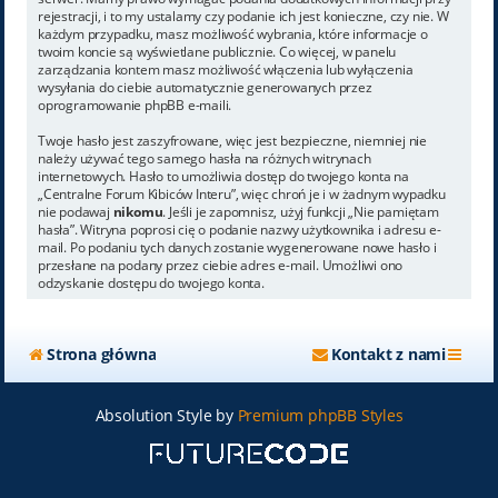
rejestracji, i to my ustalamy czy podanie ich jest konieczne, czy nie. W
każdym przypadku, masz możliwość wybrania, które informacje o
twoim koncie są wyświetlane publicznie. Co więcej, w panelu
zarządzania kontem masz możliwość włączenia lub wyłączenia
wysyłania do ciebie automatycznie generowanych przez
oprogramowanie phpBB e-maili.
Twoje hasło jest zaszyfrowane, więc jest bezpieczne, niemniej nie
należy używać tego samego hasła na różnych witrynach
internetowych. Hasło to umożliwia dostęp do twojego konta na
„Centralne Forum Kibiców Interu”, więc chroń je i w żadnym wypadku
nie podawaj
nikomu
. Jeśli je zapomnisz, użyj funkcji „Nie pamiętam
hasła”. Witryna poprosi cię o podanie nazwy użytkownika i adresu e-
mail. Po podaniu tych danych zostanie wygenerowane nowe hasło i
przesłane na podany przez ciebie adres e-mail. Umożliwi ono
odzyskanie dostępu do twojego konta.
Strona główna
Kontakt z nami
Absolution Style by
Premium phpBB Styles