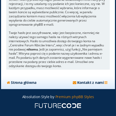
rejestracji, i to my ustalamy czy podanie ich jest konieczne, czy nie. W
każdym przypadku, masz możliwość wybrania, które informacje o
twoim koncie są wyświetlane publicznie. Co więcej, w panelu
zarządzania kontem masz możliwość włączenia lub wyłączenia
wysyłania do ciebie automatycznie generowanych przez
oprogramowanie phpBB e-maili.
Twoje hasło jest zaszyfrowane, więc jest bezpieczne, niemniej nie
należy używać tego samego hasła na różnych witrynach
internetowych. Hasło to umożliwia dostęp do twojego konta na
„Centralne Forum Kibiców Interu”, więc chroń je i w żadnym wypadku
nie podawaj
nikomu
. Jeśli je zapomnisz, użyj funkcji „Nie pamiętam
hasła”. Witryna poprosi cię o podanie nazwy użytkownika i adresu e-
mail. Po podaniu tych danych zostanie wygenerowane nowe hasło i
przesłane na podany przez ciebie adres e-mail. Umożliwi ono
odzyskanie dostępu do twojego konta.
Strona główna
Kontakt z nami
Absolution Style by
Premium phpBB Styles