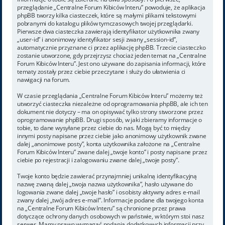
przeglądanie „Centralne Forum Kibiców Interu” powoduje, że aplikacja
phpBB tworzy kilka ciasteczek, które są małymi plikami tekstowymi
pobranymi do katalogu plików tymczasowych twojej przeglądarki.
Pierwsze dwa ciasteczka zawierają identyfikator użytkownika zwany
„user-id” i anonimowy identyfikator sesji zwany „session-id”,
automatycznie przyznane ci przez aplikację phpBB. Trzecie ciasteczko
zostanie utworzone, gdy przejrzysz chociaż jeden temat na „Centralne
Forum Kibiców Interu”. Jest ono używane do zapisania informacji, które
tematy zostały przez ciebie przeczytane i służy do ułatwienia ci
nawigacji na forum.
W czasie przeglądania „Centralne Forum Kibiców Interu” możemy też
utworzyć ciasteczka niezależne od oprogramowania phpBB, ale ich ten
dokument nie dotyczy – ma on opisywać tylko strony stworzone przez
oprogramowanie phpBB. Drugi sposób, w jaki zbieramy informacje o
tobie, to dane wysyłane przez ciebie do nas. Mogą być to między
innymi posty napisane przez ciebie jako anonimowy użytkownik zwane
dalej „anonimowe posty”, konta użytkownika założone na „Centralne
Forum Kibiców Interu” zwane dalej „twoje konto” i posty napisane przez
ciebie po rejestracji i zalogowaniu zwane dalej „twoje posty”.
Twoje konto będzie zawierać przynajmniej unikalną identyfikacyjną
nazwę zwaną dalej „twoja nazwa użytkownika”, hasło używane do
logowania zwane dalej „twoje hasło” i osobisty aktywny adres e-mail
zwany dalej „twój adres e-mail”. Informacje podane dla twojego konta
na „Centralne Forum Kibiców Interu” są chronione przez prawa
dotyczące ochrony danych osobowych w państwie, w którym stoi nasz
serwer. Mamy prawo wymagać podania dodatkowych informacji przy