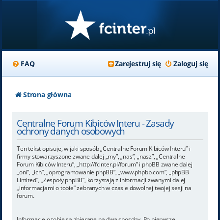
FAQ
Zarejestruj się
Zaloguj się
Strona główna
Centralne Forum Kibiców Interu - Zasady
ochrony danych osobowych
Ten tekst opisuje, w jaki sposób „Centralne Forum Kibiców Interu” i
firmy stowarzyszone zwane dalej „my”, „nas”, „nasz”, „Centralne
Forum Kibiców Interu”, „http://fcinter.pl/forum” i phpBB zwane dalej
„oni”, „ich”, „oprogramowanie phpBB”, „www.phpbb.com”, „phpBB
Limited”, „Zespoły phpBB”, korzystają z informacji zwanymi dalej
„informacjami o tobie” zebranych w czasie dowolnej twojej sesji na
forum.
Informacje o tobie są zbierane na dwa sposoby. Po pierwsze,