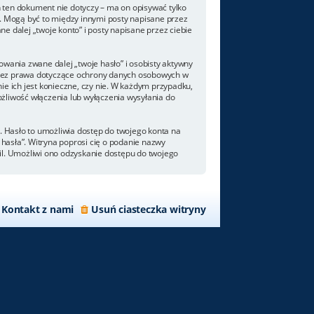
 ten dokument nie dotyczy – ma on opisywać tylko
. Mogą być to między innymi posty napisane przez
 dalej „twoje konto” i posty napisane przez ciebie
wania zwane dalej „twoje hasło” i osobisty aktywny
 przez prawa dotyczące ochrony danych osobowych w
e ich jest konieczne, czy nie. W każdym przypadku,
żliwość włączenia lub wyłączenia wysyłania do
. Hasło to umożliwia dostęp do twojego konta na
m hasła”. Witryna poprosi cię o podanie nazwy
il. Umożliwi ono odzyskanie dostępu do twojego
Kontakt z nami
Usuń ciasteczka witryny