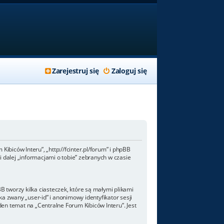
Zarejestruj się
Zaloguj się
Kibiców Interu”, „http://fcinter.pl/forum” i phpBB
 dalej „informacjami o tobie” zebranych w czasie
 tworzy kilka ciasteczek, które są małymi plikami
a zwany „user-id” i anonimowy identyfikator sesji
den temat na „Centralne Forum Kibiców Interu”. Jest