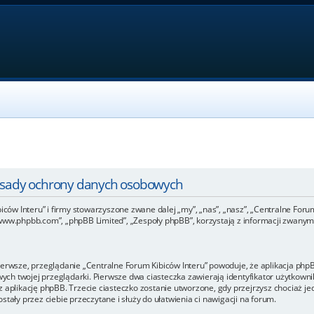
Zasady ochrony danych osobowych
iców Interu” i firmy stowarzyszone zwane dalej „my”, „nas”, „nasz”, „Centralne Forum 
www.phpbb.com”, „phpBB Limited”, „Zespoły phpBB”, korzystają z informacji zwanymi
ierwsze, przeglądanie „Centralne Forum Kibiców Interu” powoduje, że aplikacja phpBB
h twojej przeglądarki. Pierwsze dwa ciasteczka zawierają identyfikator użytkownik
 aplikację phpBB. Trzecie ciasteczko zostanie utworzone, gdy przejrzysz chociaż je
tały przez ciebie przeczytane i służy do ułatwienia ci nawigacji na forum.