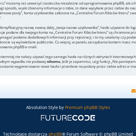
eru” możemy też utworzyć ciasteczka niezależne od oprogramowania phpBB, ale ich
 sposób, w jaki zbieramy informacje o tobie, to dane wysyłane przez ciebie do nas
mowe posty”, konta użytkownika założone na „Centralne Forum Kibiców Interu” zwane
.
dentyfikacyjną nazwę zwaną dalej „twoja nazwa użytkownika”, hasło używane do logo
rmacje podane dla twojego konta na „Centralne Forum Kibiców Interu” są chronione
agać podania dodatkowych informacji przy rejestracji, i to my ustalamy czy podani
koncie są wyświetlane publicznie. Co więcej, w panelu zarządzania kontem masz mo
owanie phpBB e-maili.
, niemniej nie należy używać tego samego hasła na różnych witrynach internetowych
w żadnym wypadku nie podawaj
nikomu
. Jeśli je zapomnisz, użyj funkcji „Nie pamięta
h zostanie wygenerowane nowe hasło i przesłane na podany przez ciebie adres e-ma
Absolution Style by
Premium phpBB Styles
Technologię dostarcza
phpBB
® Forum Software © phpBB Limited