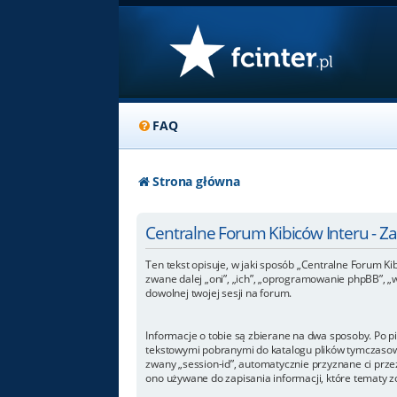
FAQ
Strona główna
Centralne Forum Kibiców Interu - 
Ten tekst opisuje, w jaki sposób „Centralne Forum Kib
zwane dalej „oni”, „ich”, „oprogramowanie phpBB”, „
dowolnej twojej sesji na forum.
Informacje o tobie są zbierane na dwa sposoby. Po p
tekstowymi pobranymi do katalogu plików tymczasowyc
zwany „session-id”, automatycznie przyznane ci przez
ono używane do zapisania informacji, które tematy zos