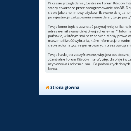
W czasie przeglądania „Centralne Forum Kibiców Int
strony stworzone przez oprogramowanie phpBB. Drugi
ciebie jako anonimowy użytkownik zwane dalej „anoni
po rejestracji i zalogowaniu zwane dalej „twoje posty”
Twoje konto będzie zawierać przynajmniej unikalną i
adres e-mail zwany dalej „twój adres e-mail”. Info
państwie, w którym stoi nasz serwer. Mamy prawo wym
masz możliwość wybrania, które informacje o twoim 
ciebie automatycznie generowanych przez oprogram
Twoje hasło jest zaszyfrowane, więc jest bezpieczne
„Centralne Forum Kibiców Interu”, więc chroń je i 
użytkownika i adresu e-mail. Po podaniu tych danyc
konta.
Strona główna