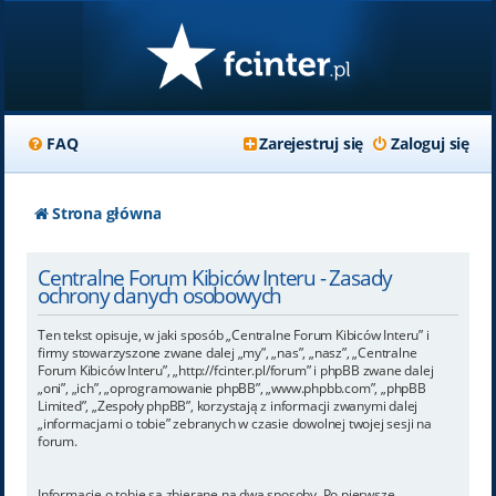
FAQ
Zarejestruj się
Zaloguj się
Strona główna
Centralne Forum Kibiców Interu - Zasady
ochrony danych osobowych
Ten tekst opisuje, w jaki sposób „Centralne Forum Kibiców Interu” i
firmy stowarzyszone zwane dalej „my”, „nas”, „nasz”, „Centralne
Forum Kibiców Interu”, „http://fcinter.pl/forum” i phpBB zwane dalej
„oni”, „ich”, „oprogramowanie phpBB”, „www.phpbb.com”, „phpBB
Limited”, „Zespoły phpBB”, korzystają z informacji zwanymi dalej
„informacjami o tobie” zebranych w czasie dowolnej twojej sesji na
forum.
Informacje o tobie są zbierane na dwa sposoby. Po pierwsze,