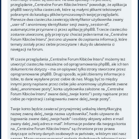
przeglądanie „Centralne Forum Kibiców Interu” powoduje, że aplikacja
phpBB tworzy kilka ciasteczek, które są małymi plikami tekstowymi
pobranymi do katalogu plików tymczasowych twojej przeglądarki.
Pierwsze dwa ciasteczka zawierają identyfikator użytkownika zwany
„user-id” i anonimowy identyfikator sesji zwany „session-id”,
automatycznie przyznane ci przez aplikację phpBB. Trzecie ciasteczko
zostanie utworzone, gdy przejrzysz chociaż jeden temat na „Centralne
Forum Kibiców Interu”. Jest ono używane do zapisania informacji, które
tematy zostały przez ciebie przeczytane i służy do ułatwienia ci
nawigacji na forum.
W czasie przeglądania „Centralne Forum Kibiców Interu” możemy też
utworzyć ciasteczka niezależne od oprogramowania phpBB, ale ich ten
dokument nie dotyczy – ma on opisywać tylko strony stworzone przez
oprogramowanie phpBB. Drugi sposób, w jaki zbieramy informacje o
tobie, to dane wysyłane przez ciebie do nas. Mogą być to między
innymi posty napisane przez ciebie jako anonimowy użytkownik zwane
dalej „anonimowe posty”, konta użytkownika założone na „Centralne
Forum Kibiców Interu” zwane dalej „twoje konto” i posty napisane przez
ciebie po rejestracji i zalogowaniu zwane dalej „twoje posty”.
Twoje konto będzie zawierać przynajmniej unikalną identyfikacyjną
nazwę zwaną dalej „twoja nazwa użytkownika”, hasło używane do
logowania zwane dalej „twoje hasło” i osobisty aktywny adres e-mail
zwany dalej „twój adres e-mail”. Informacje podane dla twojego konta
na „Centralne Forum Kibiców Interu” są chronione przez prawa
dotyczące ochrony danych osobowych w państwie, w którym stoi nasz
serwer. Mamy prawo wymagać podania dodatkowych informacji przy