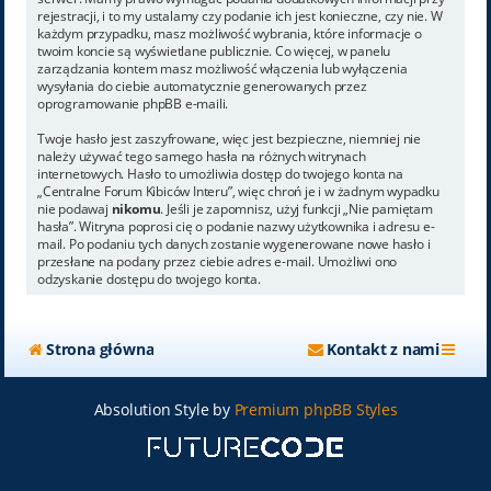
rejestracji, i to my ustalamy czy podanie ich jest konieczne, czy nie. W
każdym przypadku, masz możliwość wybrania, które informacje o
twoim koncie są wyświetlane publicznie. Co więcej, w panelu
zarządzania kontem masz możliwość włączenia lub wyłączenia
wysyłania do ciebie automatycznie generowanych przez
oprogramowanie phpBB e-maili.
Twoje hasło jest zaszyfrowane, więc jest bezpieczne, niemniej nie
należy używać tego samego hasła na różnych witrynach
internetowych. Hasło to umożliwia dostęp do twojego konta na
„Centralne Forum Kibiców Interu”, więc chroń je i w żadnym wypadku
nie podawaj
nikomu
. Jeśli je zapomnisz, użyj funkcji „Nie pamiętam
hasła”. Witryna poprosi cię o podanie nazwy użytkownika i adresu e-
mail. Po podaniu tych danych zostanie wygenerowane nowe hasło i
przesłane na podany przez ciebie adres e-mail. Umożliwi ono
odzyskanie dostępu do twojego konta.
Strona główna
Kontakt z nami
Absolution Style by
Premium phpBB Styles