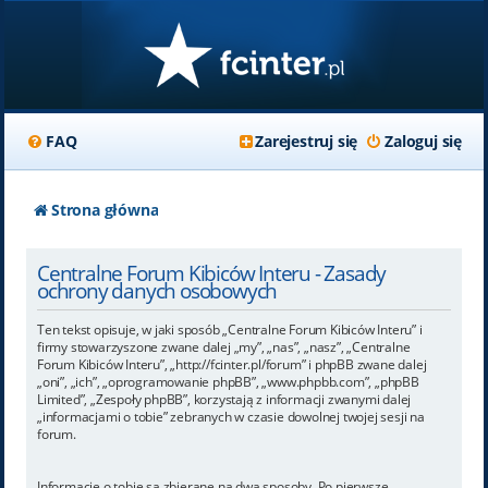
FAQ
Zarejestruj się
Zaloguj się
Strona główna
Centralne Forum Kibiców Interu - Zasady
ochrony danych osobowych
Ten tekst opisuje, w jaki sposób „Centralne Forum Kibiców Interu” i
firmy stowarzyszone zwane dalej „my”, „nas”, „nasz”, „Centralne
Forum Kibiców Interu”, „http://fcinter.pl/forum” i phpBB zwane dalej
„oni”, „ich”, „oprogramowanie phpBB”, „www.phpbb.com”, „phpBB
Limited”, „Zespoły phpBB”, korzystają z informacji zwanymi dalej
„informacjami o tobie” zebranych w czasie dowolnej twojej sesji na
forum.
Informacje o tobie są zbierane na dwa sposoby. Po pierwsze,