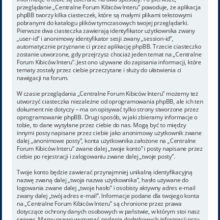
przeglądanie „Centralne Forum Kibiców Interu” powoduje, że aplikacja
phpBB tworzy kilka ciasteczek, które są małymi plikami tekstowymi
pobranymi do katalogu plików tymczasowych twojej przeglądarki.
Pierwsze dwa ciasteczka zawierają identyfikator użytkownika zwany
„user-id” i anonimowy identyfikator sesji zwany „session-id”,
automatycznie przyznane ci przez aplikację phpBB. Trzecie ciasteczko
zostanie utworzone, gdy przejrzysz chociaż jeden temat na „Centralne
Forum Kibiców Interu”. Jest ono używane do zapisania informacji, które
tematy zostały przez ciebie przeczytane i służy do ułatwienia ci
nawigacji na forum.
W czasie przeglądania „Centralne Forum Kibiców Interu” możemy też
utworzyć ciasteczka niezależne od oprogramowania phpBB, ale ich ten
dokument nie dotyczy – ma on opisywać tylko strony stworzone przez
oprogramowanie phpBB. Drugi sposób, w jaki zbieramy informacje o
tobie, to dane wysyłane przez ciebie do nas. Mogą być to między
innymi posty napisane przez ciebie jako anonimowy użytkownik zwane
dalej „anonimowe posty”, konta użytkownika założone na „Centralne
Forum Kibiców Interu” zwane dalej „twoje konto” i posty napisane przez
ciebie po rejestracji i zalogowaniu zwane dalej „twoje posty”.
Twoje konto będzie zawierać przynajmniej unikalną identyfikacyjną
nazwę zwaną dalej „twoja nazwa użytkownika”, hasło używane do
logowania zwane dalej „twoje hasło” i osobisty aktywny adres e-mail
zwany dalej „twój adres e-mail”. Informacje podane dla twojego konta
na „Centralne Forum Kibiców Interu” są chronione przez prawa
dotyczące ochrony danych osobowych w państwie, w którym stoi nasz
serwer. Mamy prawo wymagać podania dodatkowych informacji przy