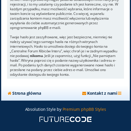
rejestracji, i to my ustalamy czy podanie ich jest konieczne, czy nie. W
każdym przypadku, masz możliwość wybrania, które informacje o
twoim koncie są wyświetlane publicznie. Co więcej, w panelu
zarządzania kontem masz możliwość włączenia lub wyłączenia
wysyłania do ciebie automatycznie generowanych przez
oprogramowanie phpBB e-maili.
Twoje hasło jest zaszyfrowane, więc jest bezpieczne, niemniej nie
należy używać tego samego hasła na różnych witrynach
internetowych. Hasło to umożliwia dostęp do twojego konta na
„Centralne Forum Kibiców Interu”, więc chroń je i w żadnym wypadku
nie podawaj
nikomu
. Jeśli je zapomnisz, użyj funkcji „Nie pamiętam
hasła”. Witryna poprosi cię o podanie nazwy użytkownika i adresu e-
mail. Po podaniu tych danych zostanie wygenerowane nowe hasło i
przesłane na podany przez ciebie adres e-mail. Umożliwi ono
odzyskanie dostępu do twojego konta.
Strona główna
Kontakt z nami
Absolution Style by
Premium phpBB Styles