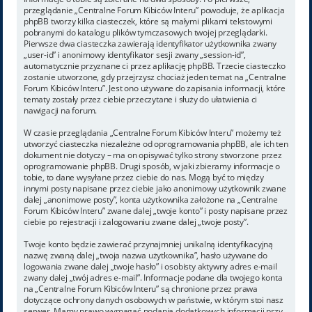
przeglądanie „Centralne Forum Kibiców Interu” powoduje, że aplikacja
phpBB tworzy kilka ciasteczek, które są małymi plikami tekstowymi
pobranymi do katalogu plików tymczasowych twojej przeglądarki.
Pierwsze dwa ciasteczka zawierają identyfikator użytkownika zwany
„user-id” i anonimowy identyfikator sesji zwany „session-id”,
automatycznie przyznane ci przez aplikację phpBB. Trzecie ciasteczko
zostanie utworzone, gdy przejrzysz chociaż jeden temat na „Centralne
Forum Kibiców Interu”. Jest ono używane do zapisania informacji, które
tematy zostały przez ciebie przeczytane i służy do ułatwienia ci
nawigacji na forum.
W czasie przeglądania „Centralne Forum Kibiców Interu” możemy też
utworzyć ciasteczka niezależne od oprogramowania phpBB, ale ich ten
dokument nie dotyczy – ma on opisywać tylko strony stworzone przez
oprogramowanie phpBB. Drugi sposób, w jaki zbieramy informacje o
tobie, to dane wysyłane przez ciebie do nas. Mogą być to między
innymi posty napisane przez ciebie jako anonimowy użytkownik zwane
dalej „anonimowe posty”, konta użytkownika założone na „Centralne
Forum Kibiców Interu” zwane dalej „twoje konto” i posty napisane przez
ciebie po rejestracji i zalogowaniu zwane dalej „twoje posty”.
Twoje konto będzie zawierać przynajmniej unikalną identyfikacyjną
nazwę zwaną dalej „twoja nazwa użytkownika”, hasło używane do
logowania zwane dalej „twoje hasło” i osobisty aktywny adres e-mail
zwany dalej „twój adres e-mail”. Informacje podane dla twojego konta
na „Centralne Forum Kibiców Interu” są chronione przez prawa
dotyczące ochrony danych osobowych w państwie, w którym stoi nasz
serwer. Mamy prawo wymagać podania dodatkowych informacji przy