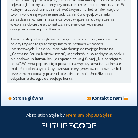
rejestracji, i to my ustalamy czy podanie ich jest konieczne, czy nie. W
każdym przypadku, masz możliwość wybrania, które informacje o
twoim koncie są wyświetlane publicznie. Co więcej, w panelu
zarządzania kontem masz możliwość włączenia lub wyłączenia
wysyłania do ciebie automatycznie generowanych przez
oprogramowanie phpBB e-maili.
Twoje hasło jest zaszyfrowane, więc jest bezpieczne, niemniej nie
należy używać tego samego hasła na różnych witrynach
internetowych. Hasło to umożliwia dostęp do twojego konta na
„Centralne Forum Kibiców Interu”, więc chroń je i w żadnym wypadku
nie podawaj
nikomu
. Jeśli je zapomnisz, użyj funkcji „Nie pamiętam
hasła”. Witryna poprosi cię o podanie nazwy użytkownika i adresu e-
mail. Po podaniu tych danych zostanie wygenerowane nowe hasło i
przesłane na podany przez ciebie adres e-mail. Umożliwi ono
odzyskanie dostępu do twojego konta.
Strona główna
Kontakt z nami
Absolution Style by
Premium phpBB Styles