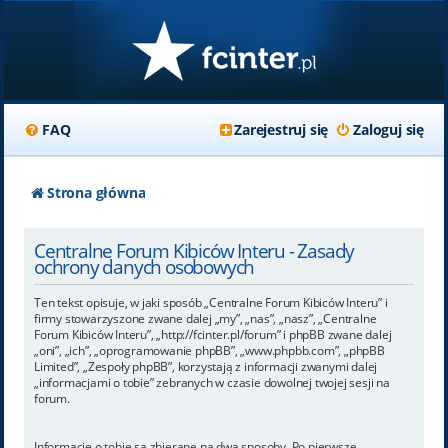
FAQ
Zarejestruj się
Zaloguj się
Strona główna
Centralne Forum Kibiców Interu - Zasady
ochrony danych osobowych
Ten tekst opisuje, w jaki sposób „Centralne Forum Kibiców Interu” i
firmy stowarzyszone zwane dalej „my”, „nas”, „nasz”, „Centralne
Forum Kibiców Interu”, „http://fcinter.pl/forum” i phpBB zwane dalej
„oni”, „ich”, „oprogramowanie phpBB”, „www.phpbb.com”, „phpBB
Limited”, „Zespoły phpBB”, korzystają z informacji zwanymi dalej
„informacjami o tobie” zebranych w czasie dowolnej twojej sesji na
forum.
Informacje o tobie są zbierane na dwa sposoby. Po pierwsze,