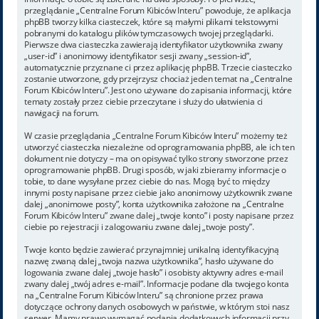
przeglądanie „Centralne Forum Kibiców Interu” powoduje, że aplikacja
phpBB tworzy kilka ciasteczek, które są małymi plikami tekstowymi
pobranymi do katalogu plików tymczasowych twojej przeglądarki.
Pierwsze dwa ciasteczka zawierają identyfikator użytkownika zwany
„user-id” i anonimowy identyfikator sesji zwany „session-id”,
automatycznie przyznane ci przez aplikację phpBB. Trzecie ciasteczko
zostanie utworzone, gdy przejrzysz chociaż jeden temat na „Centralne
Forum Kibiców Interu”. Jest ono używane do zapisania informacji, które
tematy zostały przez ciebie przeczytane i służy do ułatwienia ci
nawigacji na forum.
W czasie przeglądania „Centralne Forum Kibiców Interu” możemy też
utworzyć ciasteczka niezależne od oprogramowania phpBB, ale ich ten
dokument nie dotyczy – ma on opisywać tylko strony stworzone przez
oprogramowanie phpBB. Drugi sposób, w jaki zbieramy informacje o
tobie, to dane wysyłane przez ciebie do nas. Mogą być to między
innymi posty napisane przez ciebie jako anonimowy użytkownik zwane
dalej „anonimowe posty”, konta użytkownika założone na „Centralne
Forum Kibiców Interu” zwane dalej „twoje konto” i posty napisane przez
ciebie po rejestracji i zalogowaniu zwane dalej „twoje posty”.
Twoje konto będzie zawierać przynajmniej unikalną identyfikacyjną
nazwę zwaną dalej „twoja nazwa użytkownika”, hasło używane do
logowania zwane dalej „twoje hasło” i osobisty aktywny adres e-mail
zwany dalej „twój adres e-mail”. Informacje podane dla twojego konta
na „Centralne Forum Kibiców Interu” są chronione przez prawa
dotyczące ochrony danych osobowych w państwie, w którym stoi nasz
serwer. Mamy prawo wymagać podania dodatkowych informacji przy