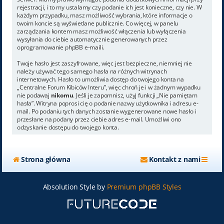
rejestracji, i to my ustalamy czy podanie ich jest konieczne, czy nie. W
każdym przypadku, masz możliwość wybrania, które informacje o
twoim koncie są wyświetlane publicznie. Co więcej, w panelu
zarządzania kontem masz możliwość włączenia lub wyłączenia
wysyłania do ciebie automatycznie generowanych przez
oprogramowanie phpBB e-maili.
Twoje hasło jest zaszyfrowane, więc jest bezpieczne, niemniej nie
należy używać tego samego hasła na różnych witrynach
internetowych. Hasło to umożliwia dostęp do twojego konta na
„Centralne Forum Kibiców Interu”, więc chroń je i w żadnym wypadku
nie podawaj
nikomu
. Jeśli je zapomnisz, użyj funkcji „Nie pamiętam
hasła”. Witryna poprosi cię o podanie nazwy użytkownika i adresu e-
mail. Po podaniu tych danych zostanie wygenerowane nowe hasło i
przesłane na podany przez ciebie adres e-mail. Umożliwi ono
odzyskanie dostępu do twojego konta.
Strona główna
Kontakt z nami
Absolution Style by
Premium phpBB Styles