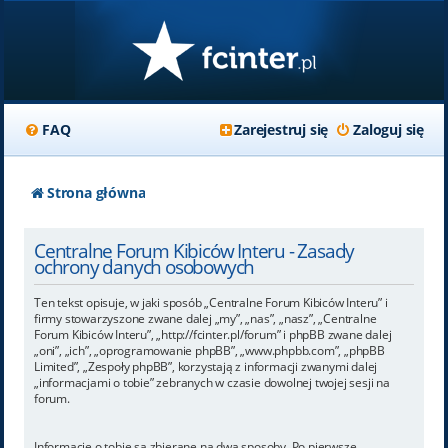
FAQ
Zarejestruj się
Zaloguj się
Strona główna
Centralne Forum Kibiców Interu - Zasady
ochrony danych osobowych
Ten tekst opisuje, w jaki sposób „Centralne Forum Kibiców Interu” i
firmy stowarzyszone zwane dalej „my”, „nas”, „nasz”, „Centralne
Forum Kibiców Interu”, „http://fcinter.pl/forum” i phpBB zwane dalej
„oni”, „ich”, „oprogramowanie phpBB”, „www.phpbb.com”, „phpBB
Limited”, „Zespoły phpBB”, korzystają z informacji zwanymi dalej
„informacjami o tobie” zebranych w czasie dowolnej twojej sesji na
forum.
Informacje o tobie są zbierane na dwa sposoby. Po pierwsze,