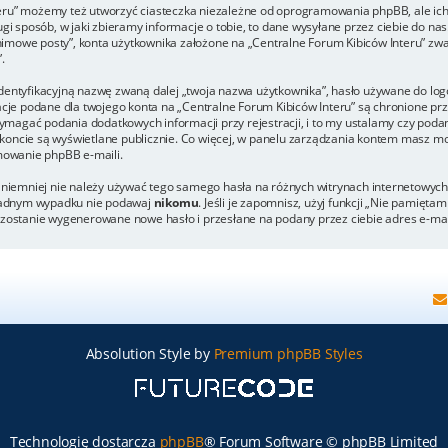
eru” możemy też utworzyć ciasteczka niezależne od oprogramowania phpBB, ale ich
 sposób, w jaki zbieramy informacje o tobie, to dane wysyłane przez ciebie do nas
mowe posty”, konta użytkownika założone na „Centralne Forum Kibiców Interu” zwane
.
dentyfikacyjną nazwę zwaną dalej „twoja nazwa użytkownika”, hasło używane do logo
rmacje podane dla twojego konta na „Centralne Forum Kibiców Interu” są chronione
agać podania dodatkowych informacji przy rejestracji, i to my ustalamy czy podani
koncie są wyświetlane publicznie. Co więcej, w panelu zarządzania kontem masz mo
owanie phpBB e-maili.
, niemniej nie należy używać tego samego hasła na różnych witrynach internetowych
w żadnym wypadku nie podawaj
nikomu
. Jeśli je zapomnisz, użyj funkcji „Nie pamięta
h zostanie wygenerowane nowe hasło i przesłane na podany przez ciebie adres e-ma
Absolution Style by
Premium phpBB Styles
Technologię dostarcza
phpBB
® Forum Software © phpBB Limited