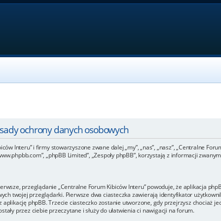
Zasady ochrony danych osobowych
iców Interu” i firmy stowarzyszone zwane dalej „my”, „nas”, „nasz”, „Centralne Forum 
www.phpbb.com”, „phpBB Limited”, „Zespoły phpBB”, korzystają z informacji zwanymi
ierwsze, przeglądanie „Centralne Forum Kibiców Interu” powoduje, że aplikacja phpBB
h twojej przeglądarki. Pierwsze dwa ciasteczka zawierają identyfikator użytkownik
 aplikację phpBB. Trzecie ciasteczko zostanie utworzone, gdy przejrzysz chociaż je
tały przez ciebie przeczytane i służy do ułatwienia ci nawigacji na forum.