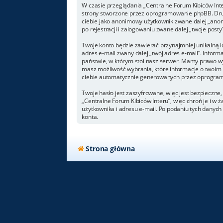
W czasie przeglądania „Centralne Forum Kibiców Int
strony stworzone przez oprogramowanie phpBB. Drugi
ciebie jako anonimowy użytkownik zwane dalej „anoni
po rejestracji i zalogowaniu zwane dalej „twoje posty”
Twoje konto będzie zawierać przynajmniej unikalną i
adres e-mail zwany dalej „twój adres e-mail”. Info
państwie, w którym stoi nasz serwer. Mamy prawo wym
masz możliwość wybrania, które informacje o twoim 
ciebie automatycznie generowanych przez oprogram
Twoje hasło jest zaszyfrowane, więc jest bezpieczne
„Centralne Forum Kibiców Interu”, więc chroń je i 
użytkownika i adresu e-mail. Po podaniu tych danyc
konta.
Strona główna