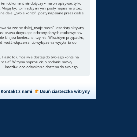
 ten dokument nie dotyczy – ma on opisywać tylko
. Mogą być to między innymi posty napisane przez
 dalej „twoje konto” i posty napisane przez ciebie
wania zwane dalej „twoje hasło” i osobisty aktywny
 przez prawa dotyczące ochrony danych osobowych w
e ich jest konieczne, czy nie. W każdym przypadku,
żliwość włączenia lub wyłączenia wysyłania do
. Hasło to umożliwia dostęp do twojego konta na
m hasła”. Witryna poprosi cię o podanie nazwy
il. Umożliwi ono odzyskanie dostępu do twojego
Kontakt z nami
Usuń ciasteczka witryny