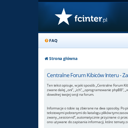
FAQ
Strona główna
Centralne Forum Kibiców Interu - 
Ten tekst opisuje, w jaki sposób „Centralne Forum Kib
zwane dalej „oni”, „ich”, „oprogramowanie phpBB”, „
dowolnej twojej sesji na forum.
Informacje o tobie są zbierane na dwa sposoby. Po p
tekstowymi pobranymi do katalogu plików tymczasowyc
zwany „session-id”, automatycznie przyznane ci przez
ono używane do zapisania informacji, które tematy zos