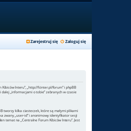
Zarejestruj się
Zaloguj się
Kibiców Interu”, „http://fcinter.pl/forum” i phpBB
 dalej „informacjami o tobie” zebranych w czasie
 tworzy kilka ciasteczek, które są małymi plikami
a zwany „user-id” i anonimowy identyfikator sesji
den temat na „Centralne Forum Kibiców Interu”. Jest