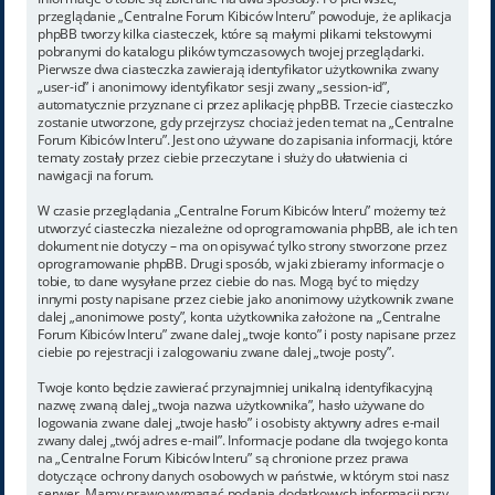
przeglądanie „Centralne Forum Kibiców Interu” powoduje, że aplikacja
phpBB tworzy kilka ciasteczek, które są małymi plikami tekstowymi
pobranymi do katalogu plików tymczasowych twojej przeglądarki.
Pierwsze dwa ciasteczka zawierają identyfikator użytkownika zwany
„user-id” i anonimowy identyfikator sesji zwany „session-id”,
automatycznie przyznane ci przez aplikację phpBB. Trzecie ciasteczko
zostanie utworzone, gdy przejrzysz chociaż jeden temat na „Centralne
Forum Kibiców Interu”. Jest ono używane do zapisania informacji, które
tematy zostały przez ciebie przeczytane i służy do ułatwienia ci
nawigacji na forum.
W czasie przeglądania „Centralne Forum Kibiców Interu” możemy też
utworzyć ciasteczka niezależne od oprogramowania phpBB, ale ich ten
dokument nie dotyczy – ma on opisywać tylko strony stworzone przez
oprogramowanie phpBB. Drugi sposób, w jaki zbieramy informacje o
tobie, to dane wysyłane przez ciebie do nas. Mogą być to między
innymi posty napisane przez ciebie jako anonimowy użytkownik zwane
dalej „anonimowe posty”, konta użytkownika założone na „Centralne
Forum Kibiców Interu” zwane dalej „twoje konto” i posty napisane przez
ciebie po rejestracji i zalogowaniu zwane dalej „twoje posty”.
Twoje konto będzie zawierać przynajmniej unikalną identyfikacyjną
nazwę zwaną dalej „twoja nazwa użytkownika”, hasło używane do
logowania zwane dalej „twoje hasło” i osobisty aktywny adres e-mail
zwany dalej „twój adres e-mail”. Informacje podane dla twojego konta
na „Centralne Forum Kibiców Interu” są chronione przez prawa
dotyczące ochrony danych osobowych w państwie, w którym stoi nasz
serwer. Mamy prawo wymagać podania dodatkowych informacji przy