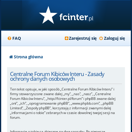
FAQ
Zarejestruj się
Zaloguj się
Strona główna
Centralne Forum Kibiców Interu - Zasady
ochrony danych osobowych
Ten tekst opisuje, w jaki sposób „Centralne Forum Kibiców Interu” i
firmy stowarzyszone zwane dalej „my”, „nas”, „nasz”, „Centralne
Forum Kibiców Interu”, „http://fcinter.pl/forum” i phpBB zwane dalej
„oni”, „ich”, „oprogramowanie phpBB”, „www.phpbb.com”, „phpBB
Limited”, „Zespoły phpBB”, korzystają z informacji zwanymi dalej
„informacjami o tobie” zebranych w czasie dowolnej twojej sesji na
forum.
Informacje o tobie są zbierane na dwa sposoby. Po pierwsze,