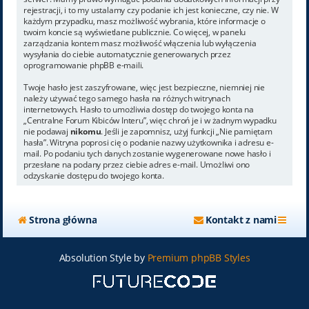
rejestracji, i to my ustalamy czy podanie ich jest konieczne, czy nie. W
każdym przypadku, masz możliwość wybrania, które informacje o
twoim koncie są wyświetlane publicznie. Co więcej, w panelu
zarządzania kontem masz możliwość włączenia lub wyłączenia
wysyłania do ciebie automatycznie generowanych przez
oprogramowanie phpBB e-maili.
Twoje hasło jest zaszyfrowane, więc jest bezpieczne, niemniej nie
należy używać tego samego hasła na różnych witrynach
internetowych. Hasło to umożliwia dostęp do twojego konta na
„Centralne Forum Kibiców Interu”, więc chroń je i w żadnym wypadku
nie podawaj
nikomu
. Jeśli je zapomnisz, użyj funkcji „Nie pamiętam
hasła”. Witryna poprosi cię o podanie nazwy użytkownika i adresu e-
mail. Po podaniu tych danych zostanie wygenerowane nowe hasło i
przesłane na podany przez ciebie adres e-mail. Umożliwi ono
odzyskanie dostępu do twojego konta.
Strona główna
Kontakt z nami
Absolution Style by
Premium phpBB Styles