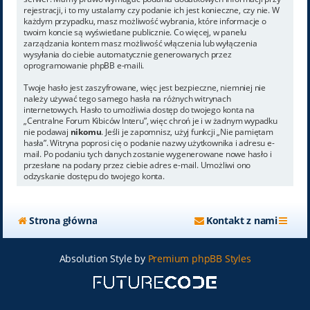
rejestracji, i to my ustalamy czy podanie ich jest konieczne, czy nie. W
każdym przypadku, masz możliwość wybrania, które informacje o
twoim koncie są wyświetlane publicznie. Co więcej, w panelu
zarządzania kontem masz możliwość włączenia lub wyłączenia
wysyłania do ciebie automatycznie generowanych przez
oprogramowanie phpBB e-maili.
Twoje hasło jest zaszyfrowane, więc jest bezpieczne, niemniej nie
należy używać tego samego hasła na różnych witrynach
internetowych. Hasło to umożliwia dostęp do twojego konta na
„Centralne Forum Kibiców Interu”, więc chroń je i w żadnym wypadku
nie podawaj
nikomu
. Jeśli je zapomnisz, użyj funkcji „Nie pamiętam
hasła”. Witryna poprosi cię o podanie nazwy użytkownika i adresu e-
mail. Po podaniu tych danych zostanie wygenerowane nowe hasło i
przesłane na podany przez ciebie adres e-mail. Umożliwi ono
odzyskanie dostępu do twojego konta.
Strona główna
Kontakt z nami
Absolution Style by
Premium phpBB Styles