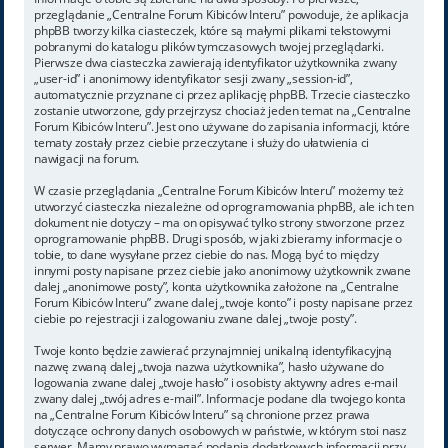
przeglądanie „Centralne Forum Kibiców Interu” powoduje, że aplikacja
phpBB tworzy kilka ciasteczek, które są małymi plikami tekstowymi
pobranymi do katalogu plików tymczasowych twojej przeglądarki.
Pierwsze dwa ciasteczka zawierają identyfikator użytkownika zwany
„user-id” i anonimowy identyfikator sesji zwany „session-id”,
automatycznie przyznane ci przez aplikację phpBB. Trzecie ciasteczko
zostanie utworzone, gdy przejrzysz chociaż jeden temat na „Centralne
Forum Kibiców Interu”. Jest ono używane do zapisania informacji, które
tematy zostały przez ciebie przeczytane i służy do ułatwienia ci
nawigacji na forum.
W czasie przeglądania „Centralne Forum Kibiców Interu” możemy też
utworzyć ciasteczka niezależne od oprogramowania phpBB, ale ich ten
dokument nie dotyczy – ma on opisywać tylko strony stworzone przez
oprogramowanie phpBB. Drugi sposób, w jaki zbieramy informacje o
tobie, to dane wysyłane przez ciebie do nas. Mogą być to między
innymi posty napisane przez ciebie jako anonimowy użytkownik zwane
dalej „anonimowe posty”, konta użytkownika założone na „Centralne
Forum Kibiców Interu” zwane dalej „twoje konto” i posty napisane przez
ciebie po rejestracji i zalogowaniu zwane dalej „twoje posty”.
Twoje konto będzie zawierać przynajmniej unikalną identyfikacyjną
nazwę zwaną dalej „twoja nazwa użytkownika”, hasło używane do
logowania zwane dalej „twoje hasło” i osobisty aktywny adres e-mail
zwany dalej „twój adres e-mail”. Informacje podane dla twojego konta
na „Centralne Forum Kibiców Interu” są chronione przez prawa
dotyczące ochrony danych osobowych w państwie, w którym stoi nasz
serwer. Mamy prawo wymagać podania dodatkowych informacji przy