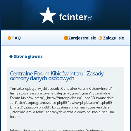
FAQ
Zarejestruj się
Zaloguj się
Strona główna
Centralne Forum Kibiców Interu - Zasady
ochrony danych osobowych
Ten tekst opisuje, w jaki sposób „Centralne Forum Kibiców Interu” i
firmy stowarzyszone zwane dalej „my”, „nas”, „nasz”, „Centralne
Forum Kibiców Interu”, „http://fcinter.pl/forum” i phpBB zwane dalej
„oni”, „ich”, „oprogramowanie phpBB”, „www.phpbb.com”, „phpBB
Limited”, „Zespoły phpBB”, korzystają z informacji zwanymi dalej
„informacjami o tobie” zebranych w czasie dowolnej twojej sesji na
forum.
Informacje o tobie są zbierane na dwa sposoby. Po pierwsze,